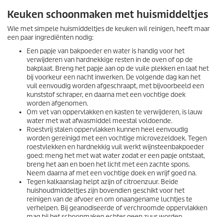
Keuken schoonmaken met huismiddeltjes
Wie met simpele huismiddeltjes de keuken wil reinigen, heeft maar
een paar ingrediënten nodig:
Een papje van bakpoeder en water is handig voor het
verwijderen van hardnekkige resten in de oven of op de
bakplaat. Breng het papje aan op de vuile plekken en laat het
bij voorkeur een nacht inwerken. De volgende dag kan het
vuil eenvoudig worden afgeschraapt, met bijvoorbeeld een
kunststof schraper, en daarna met een vochtige doek
worden afgenomen.
Om vet van oppervlakken en kasten te verwijderen, is lauw
water met wat afwasmiddel meestal voldoende.
Roestvrij stalen oppervlakken kunnen heel eenvoudig
worden gereinigd met een vochtige microvezeldoek. Tegen
roestvlekken en hardnekkig vuil werkt wijnsteenbakpoeder
goed: meng het met wat water zodat er een papje ontstaat,
breng het aan en boen het licht met een zachte spons.
Neem daarna af met een vochtige doek en wrijf goed na.
Tegen kalkaanslag helpt azijn of citroenzuur. Beide
huishoudmiddeltjes zijn bovendien geschikt voor het
reinigen van de afvoer en om onaangename luchtjes te
verhelpen. Bij geanodiseerde of verchroomde oppervlakken
mag bij het schoonmaken echter geen zuur worden