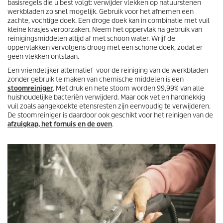
basisregels die u best volgt: verwijder vlekken op natuurstenen
werkbladen zo snel mogelijk. Gebruik voor het afnemen een
zachte, vochtige doek. Een droge doek kan in combinatie met vuil
kleine krasjes veroorzaken. Neem het oppervlak na gebruik van
reinigingsmiddelen altijd af met schoon water. Wrijf de
oppervlakken vervolgens droog met een schone doek, zodat er
geen vlekken ontstaan.
Een vriendelijker alternatief voor de reiniging van de werkbladen
zonder gebruik te maken van chemische middelen is een
stoomreiniger
. Met druk en hete stoom worden 99,99% van alle
huishoudelijke bacteriën verwijderd. Maar ook vet en hardnekkig
vuil zoals aangekoekte etensresten zijn eenvoudig te verwijderen.
De stoomreiniger is daardoor ook geschikt voor het reinigen van de
afzuigkap, het fornuis en de oven
.