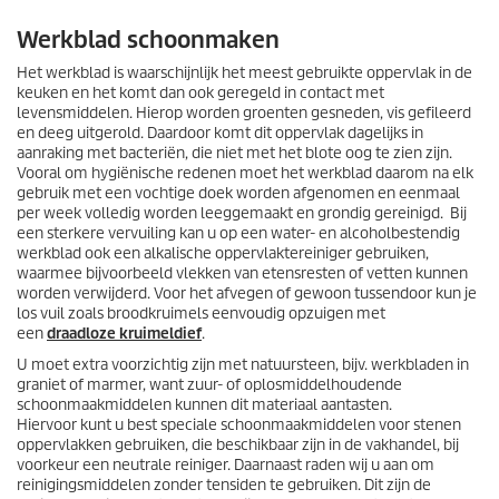
Werkblad schoonmaken
Het werkblad is waarschijnlijk het meest gebruikte oppervlak in de
keuken en het komt dan ook geregeld in contact met
levensmiddelen. Hierop worden groenten gesneden, vis gefileerd
en deeg uitgerold. Daardoor komt dit oppervlak dagelijks in
aanraking met bacteriën, die niet met het blote oog te zien zijn.
Vooral om hygiënische redenen moet het werkblad daarom na elk
gebruik met een vochtige doek worden afgenomen en eenmaal
per week volledig worden leeggemaakt en grondig gereinigd. Bij
een sterkere vervuiling kan u op een water- en alcoholbestendig
werkblad ook een alkalische oppervlaktereiniger gebruiken,
waarmee bijvoorbeeld vlekken van etensresten of vetten kunnen
worden verwijderd. Voor het afvegen of gewoon tussendoor kun je
los vuil zoals broodkruimels eenvoudig opzuigen met
een
draadloze kruimeldief
.
U moet extra voorzichtig zijn met natuursteen, bijv. werkbladen in
graniet of marmer, want zuur- of oplosmiddelhoudende
schoonmaakmiddelen kunnen dit materiaal aantasten.
Hiervoor kunt u best speciale schoonmaakmiddelen voor stenen
oppervlakken gebruiken, die beschikbaar zijn in de vakhandel, bij
voorkeur een neutrale reiniger. Daarnaast raden wij u aan om
reinigingsmiddelen zonder tensiden te gebruiken. Dit zijn de