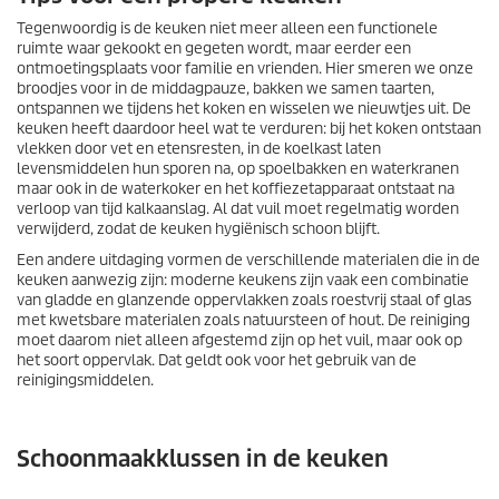
Tegenwoordig is de keuken niet meer alleen een functionele
ruimte waar gekookt en gegeten wordt, maar eerder een
ontmoetingsplaats voor familie en vrienden. Hier smeren we onze
broodjes voor in de middagpauze, bakken we samen taarten,
ontspannen we tijdens het koken en wisselen we nieuwtjes uit. De
keuken heeft daardoor heel wat te verduren: bij het koken ontstaan
vlekken door vet en etensresten, in de koelkast laten
levensmiddelen hun sporen na, op spoelbakken en waterkranen
maar ook in de waterkoker en het koffiezetapparaat ontstaat na
verloop van tijd kalkaanslag. Al dat vuil moet regelmatig worden
verwijderd, zodat de keuken hygiënisch schoon blijft.
Een andere uitdaging vormen de verschillende materialen die in de
keuken aanwezig zijn: moderne keukens zijn vaak een combinatie
van gladde en glanzende oppervlakken zoals roestvrij staal of glas
met kwetsbare materialen zoals natuursteen of hout. De reiniging
moet daarom niet alleen afgestemd zijn op het vuil, maar ook op
het soort oppervlak. Dat geldt ook voor het gebruik van de
reinigingsmiddelen.
Schoonmaakklussen in de keuken