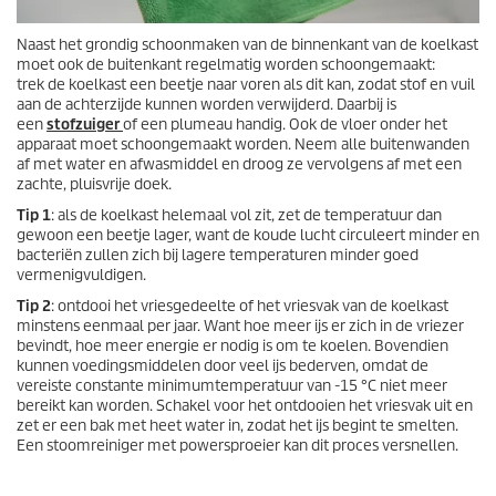
Naast het grondig schoonmaken van de binnenkant van de koelkast
moet ook de buitenkant regelmatig worden schoongemaakt:
trek de koelkast een beetje naar voren als dit kan, zodat stof en vuil
aan de achterzijde kunnen worden verwijderd. Daarbij is
een
stofzuiger
of een plumeau handig. Ook de vloer onder het
apparaat moet schoongemaakt worden. Neem alle buitenwanden
af met water en afwasmiddel en droog ze vervolgens af met een
zachte, pluisvrije doek.
Tip 1
: als de koelkast helemaal vol zit, zet de temperatuur dan
gewoon een beetje lager, want de koude lucht circuleert minder en
bacteriën zullen zich bij lagere temperaturen minder goed
vermenigvuldigen.
Tip 2
: ontdooi het vriesgedeelte of het vriesvak van de koelkast
minstens eenmaal per jaar. Want hoe meer ijs er zich in de vriezer
bevindt, hoe meer energie er nodig is om te koelen. Bovendien
kunnen voedingsmiddelen door veel ijs bederven, omdat de
vereiste constante minimumtemperatuur van -15 °C niet meer
bereikt kan worden. Schakel voor het ontdooien het vriesvak uit en
zet er een bak met heet water in, zodat het ijs begint te smelten.
Een stoomreiniger met powersproeier kan dit proces versnellen.