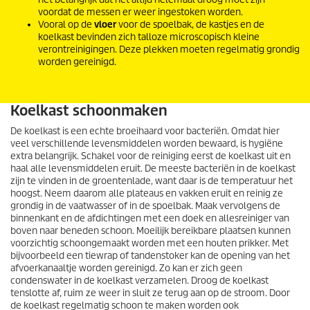
voordat de messen er weer ingestoken worden.
Vooral op de
vloer
voor de spoelbak, de kastjes en de
koelkast bevinden zich talloze microscopisch kleine
verontreinigingen. Deze plekken moeten regelmatig grondig
worden gereinigd.
Koelkast schoonmaken
De koelkast is een echte broeihaard voor bacteriën. Omdat hier
veel verschillende levensmiddelen worden bewaard, is hygiëne
extra belangrijk. Schakel voor de reiniging eerst de koelkast uit en
haal alle levensmiddelen eruit. De meeste bacteriën in de koelkast
zijn te vinden in de groentenlade, want daar is de temperatuur het
hoogst. Neem daarom alle plateaus en vakken eruit en reinig ze
grondig in de vaatwasser of in de spoelbak. Maak vervolgens de
binnenkant en de afdichtingen met een doek en allesreiniger van
boven naar beneden schoon. Moeilijk bereikbare plaatsen kunnen
voorzichtig schoongemaakt worden met een houten prikker. Met
bijvoorbeeld een tiewrap of tandenstoker kan de opening van het
afvoerkanaaltje worden gereinigd. Zo kan er zich geen
condenswater in de koelkast verzamelen. Droog de koelkast
tenslotte af, ruim ze weer in sluit ze terug aan op de stroom. Door
de koelkast regelmatig schoon te maken worden ook