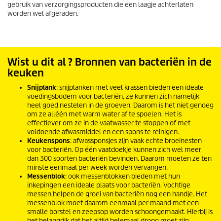
gebruik van verzorgingsproducten die een laagje achterlaten
worden wel afgeraden.
Wist u dit al ? Bronnen van bacteriën in de
keuken
Snijplank
: snijplanken met veel krassen bieden een ideale
voedingsbodem voor bacteriën, ze kunnen zich namelijk
heel goed nestelen in de groeven. Daarom is het niet genoeg
om ze alléén met warm water af te spoelen. Het is
effectiever om ze in de vaatwasser te stoppen of met
voldoende afwasmiddel en een spons te reinigen.
Keukenspons
: afwassponsjes zijn vaak echte broeinesten
voor bacteriën. Op één vaatdoekje kunnen zich wel meer
dan 300 soorten bacteriën bevinden. Daarom moeten ze ten
minste eenmaal per week worden vervangen.
Messenblok
: ook messenblokken bieden met hun
inkepingen een ideale plaats voor bacteriën. Vochtige
messen helpen de groei van bacteriën nog een handje. Het
messenblok moet daarom eenmaal per maand met een
smalle borstel en zeepsop worden schoongemaakt. Hierbij is
het belangrijk dat het altijd helemaal droog moet zijn