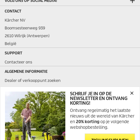
VOLG ONS OP SOCIAL MEDIA!
CONTACT
Kärcher NV
Boomsesteenweg 939
2610 Wilrijk (Antwerpen)
België
SUPPORT
Contacteer ons
ALGEMENE INFORMATIE
Dealer of verkooppunt zoeken
Veelgestelde vragen
SCHRIJF JE IN OP DE
Algemene voorwaarden verkoop en verhuur
NEWSLETTER EN ONTVANG
KORTING!
JURIDISCH
Ontvang regelmatig het laatste
nieuws uit de wereld van Kärcher
en
20% korting
op je volgende
SSL SECURED
webshopbestelling.