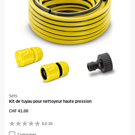
t
Sets
Kit de tuyau pour nettoyeur haute pression
P
CHF 41.00
r
i
0.0
(0)
0
x
.
a
Comparer