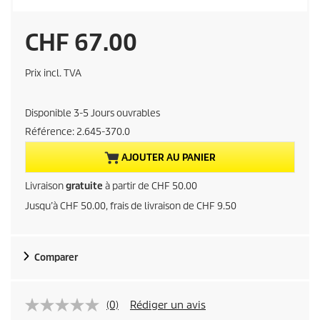
P
CHF 67.00
r
Prix incl. TVA
i
Disponible 3-5 Jours ouvrables
x
Référence:
2.645-370.0
a
AJOUTER AU PANIER
c
Livraison
gratuite
à partir de CHF 50.00
Jusqu’à CHF 50.00, frais de livraison de CHF 9.50
t
u
Comparer
e
l
(0)
Rédiger un avis