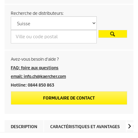
d
Recherche de distributeurs:
u
p
r
o
Avez-vous besoin d'aide ?
d
FAQ: foire aux questions
email: info.ch@kaercher.com
u
Hotline: 0844 850 863
i
FORMULAIRE DE CONTACT
t
DESCRIPTION
CARACTÉRISTIQUES ET AVANTAGES
SP