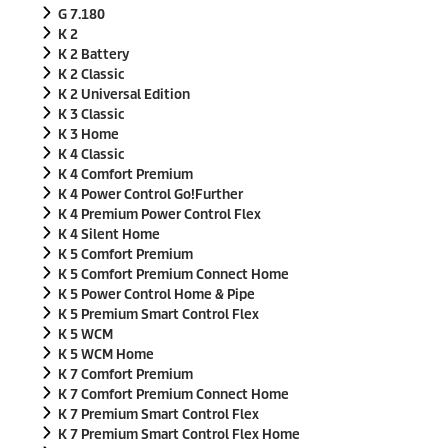
e
G 7.180
s
s
K 2
u
K 2 Battery
r
K 2 Classic
0
K 2 Universal Edition
s
e
K 3 Classic
c
K 3 Home
o
K 4 Classic
n
K 4 Comfort Premium
d
e
K 4 Power Control Go!Further
s
K 4 Premium Power Control Flex
K 4 Silent Home
K 5 Comfort Premium
K 5 Comfort Premium Connect Home
K 5 Power Control Home & Pipe
K 5 Premium Smart Control Flex
K 5 WCM
K 5 WCM Home
K 7 Comfort Premium
K 7 Comfort Premium Connect Home
K 7 Premium Smart Control Flex
K 7 Premium Smart Control Flex Home