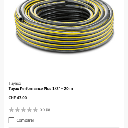
v
i
s
Tuyaux
Tuyau Performance Plus 1/2" – 20 m
P
CHF 43.00
r
i
0.0
(0)
0
x
.
a
Comparer
0
c
s