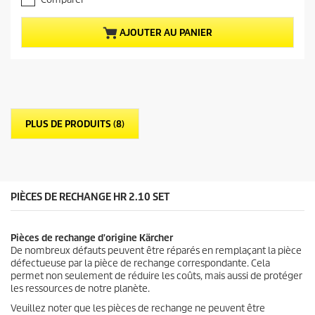
0
c
s
t
u
u
AJOUTER AU PANIER
r
e
5
l
é
d
t
u
o
p
i
r
l
o
PLUS DE PRODUITS (8)
e
d
s
u
.
i
t
PIÈCES DE RECHANGE HR 2.10 SET
Pièces de rechange d'origine Kärcher
De nombreux défauts peuvent être réparés en remplaçant la pièce
défectueuse par la pièce de rechange correspondante. Cela
permet non seulement de réduire les coûts, mais aussi de protéger
les ressources de notre planète.
Veuillez noter que les pièces de rechange ne peuvent être