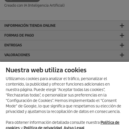
Creado con IA (Inteligencia Artificial)
INFORMACIÓN TIENDA ONLINE
FORMAS DE PAGO
ENTREGAS
VALORACIONES
DEJA TU RESEÑA Y GANA
Nuestra web utiliza cookies
SÍGUENOS EN REDES SOCIALES
Utilizamos cookies para analizar el tráfico, personalizar el
contenido, la publicidad y ofrecer funciones adicionales en
CONTACTO
nuestra página. Puede elegir “Aceptar todas las cookies”,
INFORMACIÓN GENERAL
“Rechazarlas todas”, o personalizar sus preferencias en la
“Configuración de Cookies”. Hemos implementado el "Consent
INFORMACIÓN LEGAL
Mode" de Google, lo que significa que respetamos su elección de
privacidad y ajustamos la recopilación de datos en consecuencia.
Aviso Legal
Política de privacidad
Para obtener información detallada consulte nuestra
Política de
Política de cookies
cookies
y
Política de privacidad
.
Aviso Legal