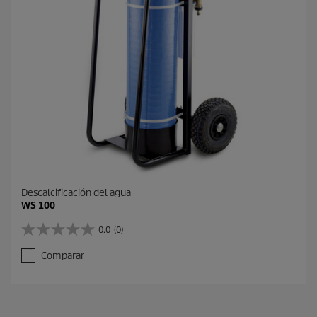
o
Descalcificación del agua
WS 100
0.0
(0)
0
.
Comparar
0
d
e
5
e