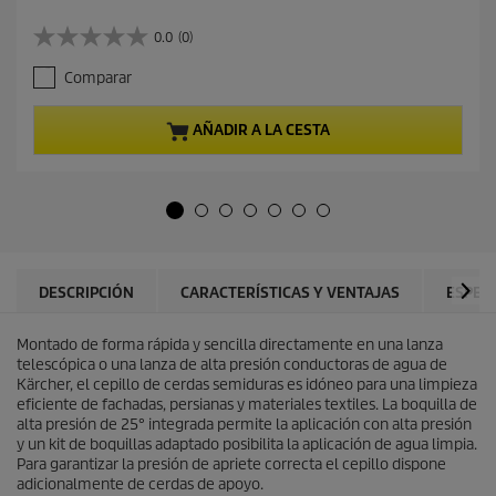
r
e
0.0
(0)
0
c
.
i
Comparar
0
o
d
a
e
c
AÑADIR A LA CESTA
5
t
e
u
s
a
t
l
r
d
e
e
l
p
l
r
DESCRIPCIÓN
CARACTERÍSTICAS Y VENTAJAS
ESPEC
a
o
s
d
.
Montado de forma rápida y sencilla directamente en una lanza
u
telescópica o una lanza de alta presión conductoras de agua de
c
Kärcher, el cepillo de cerdas semiduras es idóneo para una limpieza
t
eficiente de fachadas, persianas y materiales textiles. La boquilla de
o
alta presión de 25° integrada permite la aplicación con alta presión
y un kit de boquillas adaptado posibilita la aplicación de agua limpia.
Para garantizar la presión de apriete correcta el cepillo dispone
adicionalmente de cerdas de apoyo.