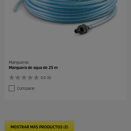
Mangueras
Manguera de agua de 25 m
0.0
(0)
0
.
Comparar
0
d
e
5
e
s
t
MOSTRAR MÁS PRODUCTOS (2)
r