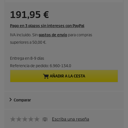
P
191,95 €
r
Pago en 3 plazos sin intereses con PayPal
e
IVA incluido. Sin
gastos de envío
para compras
superiores a 50,00 €.
c
i
Entrega en 8-9 días
Referencia de pedido:
6.960-134.0
o
AÑADIR A LA CESTA
a
c
Comparar
t
u
(0)
Escriba una reseña