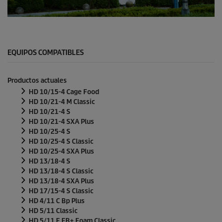
e
g
u
0
n
s
d
e
o
g
s
u
EQUIPOS COMPATIBLES
n
d
o
Productos actuales
s
d
HD 10/15-4 Cage Food
e
HD 10/21-4 M Classic
0
HD 10/21-4 S
s
HD 10/21-4 SXA Plus
e
g
HD 10/25-4 S
u
HD 10/25-4 S Classic
n
HD 10/25-4 SXA Plus
d
HD 13/18-4 S
o
s
HD 13/18-4 S Classic
HD 13/18-4 SXA Plus
HD 17/15-4 S Classic
HD 4/11 C Bp Plus
HD 5/11 Classic
HD 5/11 E EB+ Foam Classic