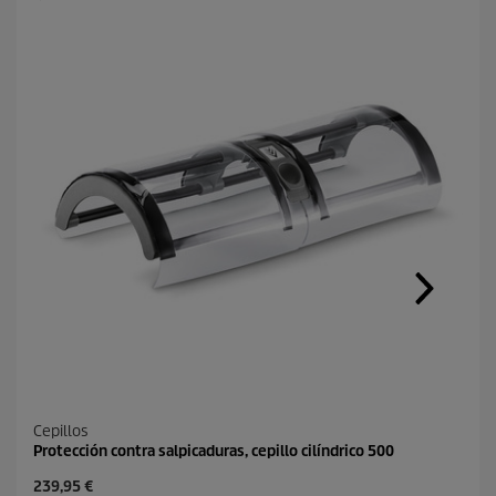
o
Cepillos
Protección contra salpicaduras, cepillo cilíndrico 500
P
239,95 €