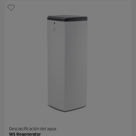
s
t
r
e
l
l
a
s
.
Descalcificación del agua
WS Regenerator