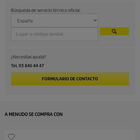
a
Búsqueda de servicio técnico oficial:
l
d
e
p
¿Necesitas ayuda?
r
Tel. 93 846 44 47
o
FORMULARIO DE CONTACTO
d
u
A MENUDO SE COMPRA CON
c
t