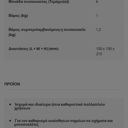
Μονάδα συσκευασίας (Τεμάχιο(
α
))
6
Βάρος (kg)
1
Βάρος συμπεριλαμβανόμενη η συσκευασία
1,2
(kg)
Διαστάσεις (L × W × H) (mm)
100 x 100 x
215
ΠΡΟΪΌΝ
Ισχυρά και ιδιαίτερα ήπια καθαριστικά πολλαπλών
χρήσεων
Για τον καθαρισμό ευαίσθητων σημείων σε οχήματα και
μοτοσυκλέτες