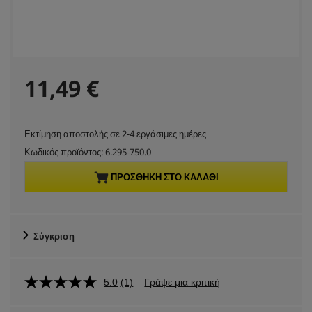
C
11,49 €
u
Εκτίμηση αποστολής σε 2-4 εργάσιμες ημέρες
r
Κωδικός προϊόντος:
6.295-750.0
r
ΠΡΟΣΘΉΚΗ ΣΤΟ ΚΑΛΆΘΙ
e
n
Σύγκριση
t
5.0
(1)
Γράψε μια κριτική
p