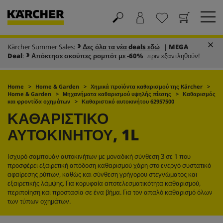
Kärcher Summer Sales:
Δες όλα τα νέα deals εδώ
|
MEGA
Καλάθι
Αγαπημένα
Deal
:
Απόκτησε σκούπες ρομπότ με -60%
πριν εξαντληθούν!
Home
Home & Garden
Χημικά προϊόντα καθαρισμού της Kärcher
Home & Garden
Μηχανήματα καθαρισμού υψηλής πίεσης
Καθαρισμός
και φροντίδα οχημάτων
Καθαριστικό αυτοκινήτου 62957500
ΚΑΘΑΡΙΣΤΙΚΌ
ΑΥΤΟΚΙΝΉΤΟΥ, 1L
Ισχυρό σαμπουάν αυτοκινήτων με μοναδική σύνθεση 3 σε 1 που
προσφέρει εξαιρετική απόδοση καθαρισμού χάρη στο ενεργό συστατικό
αφαίρεσης ρύπων, καθώς και σύνθεση γρήγορου στεγνώματος και
εξαιρετικής λάμψης. Για κορυφαία αποτελεσματικότητα καθαρισμού,
περιποίηση και προστασία σε ένα βήμα. Για τον απαλό καθαρισμό όλων
των τύπων οχημάτων.