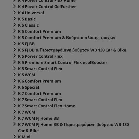
K 4 Power Control Flex Home
K 4 Power Control Go!Further
K 4 Universal
K 5 Basic
K 5 Classic
K 5 Comfort Premium
K 5 Comfort Premium & Βούρτσα πλύσης τροχών
K 5 FJ BB
K 5 FJ BB & Περιστρεφόμενη βούρτσα WB 130 Car & Bike
K 5 Power Control Flex
K 5 Premium Smart Control Flex
eco!Booster
K 5 Smart Control Flex
K 5 WCM
K 6 Comfort Premium
K 6 Special
K 7 Comfort Premium
K 7 Smart Control Flex
K 7 Smart Control Flex Home
K 7 WCM
K 7 WCM FJ Home BB
K 7 WCM FJ Home BB & Περιστρεφόμενη βούρτσα WB 130
Car & Bike
K Mini