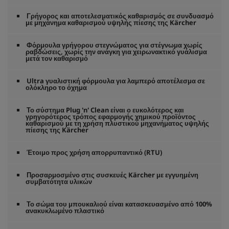
Γρήγορος και αποτελεσματικός καθαρισμός σε συνδυασμό
με μηχάνημα καθαρισμού υψηλής πίεσης της Kärcher
Φόρμουλα γρήγορου στεγνώματος για στέγνωμα χωρίς
ραβδώσεις, χωρίς την ανάγκη για χειρωνακτικό γυάλισμα
μετά τον καθαρισμό
Ultra γυαλιστική φόρμουλα για λαμπερό αποτέλεσμα σε
ολόκληρο το όχημα
Το σύστημα Plug 'n' Clean είναι ο ευκολότερος και
γρηγορότερος τρόπος εφαρμογής χημικού προϊόντος
καθαρισμού με τη χρήση πλυστικού μηχανήματος υψηλής
πίεσης της Kärcher
Έτοιμο προς χρήση απορρυπαντικό (RTU)
Προσαρμοσμένο στις συσκευές Kärcher με εγγυημένη
συμβατότητα υλικών
Το σώμα του μπουκαλιού είναι κατασκευασμένο από 100%
ανακυκλωμένο πλαστικό