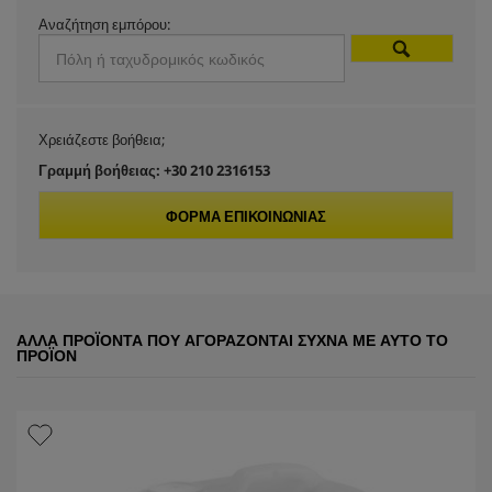
r
Αναζήτηση εμπόρου:
o
d
Χρειάζεστε βοήθεια;
u
Γραμμή βοήθειας: +30 210 2316153
c
ΦΌΡΜΑ ΕΠΙΚΟΙΝΩΝΊΑΣ
t
p
ΆΛΛΑ ΠΡΟΪΌΝΤΑ ΠΟΥ ΑΓΟΡΆΖΟΝΤΑΙ ΣΥΧΝΆ ΜΕ ΑΥΤΌ ΤΟ
r
ΠΡΟΪΌΝ
i
c