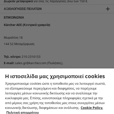
Δωρεάν μεταφορικά
για όλες τις παραγγελίες άνω των 150 €.
ΑΞΙΟΛΟΓΉΣΕΙΣ ΠΕΛΑΤΏΝ
ΕΠΙΚΟΙΝΩΝΊΑ
Kärcher AEE (Κεντρικά γραφεία)
Μωραϊτίνη 18
144 52 Μεταμόρφωση
Τηλ. κέντρο:
210-2316153
E-mail:
sales.gr@karcher.com (Πωλήσεις),
customercare.gr@karcher.com (Online shop)
Η ιστοσελίδα μας χρησιμοποιεί cookies
support.gr@karcher.com(Τεχνική υποστήριξη)
NEWSLETTER KÄRCHER GREECE
Χρησιμοποιούμε cookies ώστε η τοποθεσία μας να λειτουργεί σωστά,
να εξατομικεύουμε περιεχόμενο και διαφημίσεις, να παρέχουμε
Εγγραφή στο newsletter
λειτουργίες μέσων κοινωνικής δικτύωσης και να αναλύουμε την
κυκλοφορία μας. Επίσης, κοινοποιούμε πληροφορίες σχετικά με την
ΑΚΟΛΟΥΘΉΣΤΕ ΜΑΣ ΣΤΑ SOCIAL MEDIA
από μέρους σας χρήση της τοποθεσίας μας στους συνεργάτες μέσων
κοινωνικής δικτύωσης, διαφημίσεων και ανάλυσης.
Cookie Policy.
Πολιτική απορρήτου