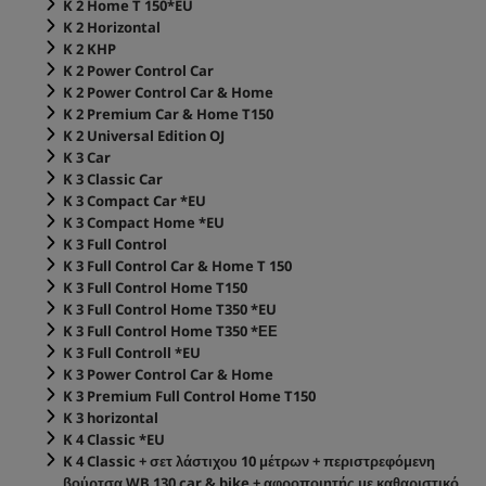
K 2 Home T 150*EU
K 2 Horizontal
K 2 KHP
K 2 Power Control Car
K 2 Power Control Car & Home
K 2 Premium Car & Home T150
K 2 Universal Edition OJ
K 3 Car
K 3 Classic Car
K 3 Compact Car *EU
K 3 Compact Home *EU
K 3 Full Control
K 3 Full Control Car & Home T 150
K 3 Full Control Home T150
K 3 Full Control Home T350 *EU
K 3 Full Control Home T350 *ΕΕ
K 3 Full Controll *EU
K 3 Power Control Car & Home
K 3 Premium Full Control Home T150
K 3 horizontal
K 4 Classic *EU
K 4 Classic + σετ λάστιχου 10 μέτρων + περιστρεφόμενη
βούρτσα WB 130 car & bike + αφροποιητής με καθαριστικό