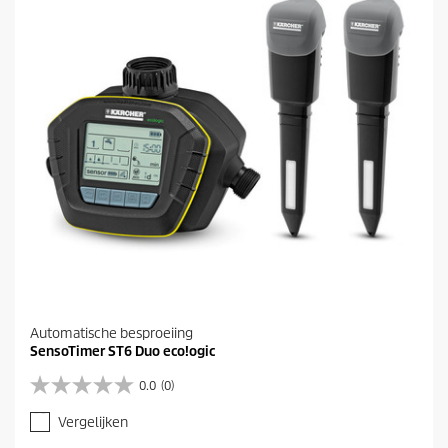
Automatische besproeiing
SensoTimer ST6 Duo eco!ogic
0.0
(0)
0
.
Vergelijken
0
v