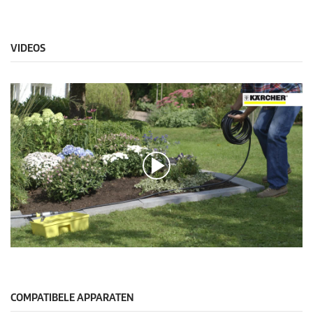
VIDEOS
0
s
e
c
o
COMPATIBELE APPARATEN
n