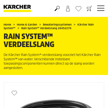
Boodschappenmandje
Verlanglijstje
Home
Home & Garden
Bewateringssystemen
Kärcher Rain
System
™
Rain System™ Verdeelslang 26452270
RAIN SYSTEM™
VERDEELSLANG
De
Kärcher Rain System
®-verdeelslang voorziet het
Kärcher Rain
System
™ van water. Verschillende instelbare
toepassingscomponenten kunnen direct op de slang worden
aangesloten.