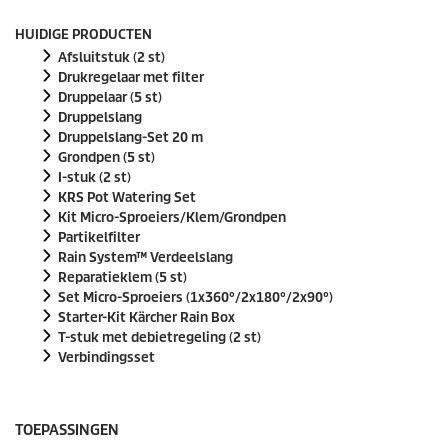
d
e
HUIDIGE PRODUCTEN
n
v
Afsluitstuk (2 st)
a
Drukregelaar met filter
n
Druppelaar (5 st)
0
Druppelslang
s
e
Druppelslang-Set 20 m
c
Grondpen (5 st)
o
I-stuk (2 st)
n
KRS Pot Watering Set
d
e
Kit Micro-Sproeiers/Klem/Grondpen
n
Partikelfilter
Rain System™ Verdeelslang
Reparatieklem (5 st)
Set Micro-Sproeiers (1x360°/2x180°/2x90°)
Starter-Kit Kärcher Rain Box
T-stuk met debietregeling (2 st)
Verbindingsset
TOEPASSINGEN