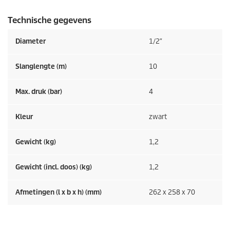
Technische gegevens
Diameter
1/2″
Slanglengte (m)
10
Max. druk (bar)
4
Kleur
zwart
Gewicht (kg)
1,2
Gewicht (incl. doos) (kg)
1,2
Afmetingen (l x b x h) (mm)
262 x 258 x 70