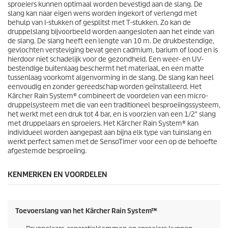
sproeiers kunnen optimaal worden bevestigd aan de slang. De
slang kan naar eigen wens worden ingekort of verlengd met
behulp van I-stukken of gesplitst met T-stukken. Zo kan de
druppelslang bijvoorbeeld worden aangesloten aan het einde van
de slang. De slang heeft een lengte van 10 m. De drukbestendige,
gevlochten versteviging bevat geen cadmium, barium of lood en is
hierdoor niet schadelijk voor de gezondheid. Een weer- en UV-
bestendige buitenlaag beschermt het materiaal, en een matte
tussenlaag voorkomt algenvorming in de slang. De slang kan heel
eenvoudig en zonder gereedschap worden geïnstalleerd. Het
Kärcher Rain System
® combineert de voordelen van een micro-
druppelsysteem met die van een traditioneel besproeiingssysteem,
het werkt met een druk tot 4 bar, en is voorzien van een 1/2" slang
met druppelaars en sproeiers. Het
Kärcher Rain System
® kan
individueel worden aangepast aan bijna elk type van tuinslang en
werkt perfect samen met de
SensoTimer
voor een op de behoefte
afgestemde besproeiing.
KENMERKEN EN VOORDELEN
Toevoerslang van het
Kärcher Rain System
™