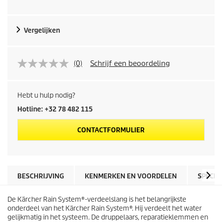
Vergelijken
(0)
Schrijf een beoordeling
Hebt u hulp nodig?
Hotline: +32 78 482 115
CONTACTFORMULIER
BESCHRIJVING
KENMERKEN EN VOORDELEN
SPECIF
De
Kärcher Rain System
®-verdeelslang is het belangrijkste
onderdeel van het
Kärcher Rain System
®. Hij verdeelt het water
gelijkmatig in het systeem. De druppelaars, reparatieklemmen en