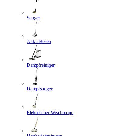
Sauger
Akku-Besen
Dampfreiniger
Dampfsauger
Elektrischer Wischmopp