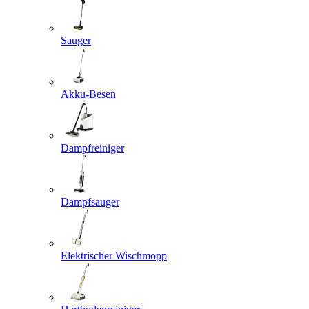
Sauger
Akku-Besen
Dampfreiniger
Dampfsauger
Elektrischer Wischmopp