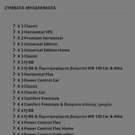
υ
ΣΥΜΒΑΤΑ ΜΗΧΑΝΗΜΑΤΑ
τ
ε
ρ
ό
K 2 Classic
λ
ε
K 2 Horizontal VPS
π
K 2 Premium horizontal
τ
K 2 Universal Edition
α
K 2 Universal Edition Home
α
π
K 3 Classic
ό
K 3 FJ BB
0
K 3 FJ BB & Περιστρεφόμενη βούρτσα WB 130 Car & Bike
δ
K 3 Horizontal Plus
ε
υ
K 3 Power Control Car
τ
K 4 Classic
ε
K 4 Classic Car
ρ
K 4 Comfort Premium
ό
λ
K 4 Comfort Premium & Βούρτσα πλύσης τροχών
ε
K 4 FJ BB
π
K 4 FJ BB & Περιστρεφόμενη βούρτσα WB 130 Car & Bike
τ
K 4 Power Control Flex
α
K 4 Power Control Flex Home
K 4 Power Control Go!Further