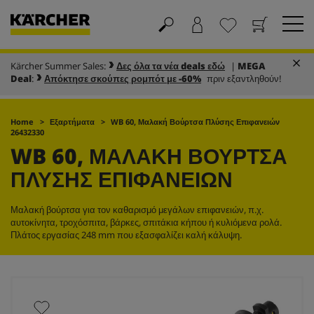
Kärcher Summer Sales:
Δες όλα τα νέα deals εδώ
|
MEGA
Καλάθι
Αγαπημένα
Deal
:
Απόκτησε σκούπες ρομπότ με -60%
πριν εξαντληθούν!
Home
Εξαρτήματα
WB 60, Μαλακή Βούρτσα Πλύσης Επιφανειών
26432330
WB 60, ΜΑΛΑΚΉ ΒΟΎΡΤΣΑ
ΠΛΎΣΗΣ ΕΠΙΦΑΝΕΙΏΝ
Μαλακή βούρτσα για τον καθαρισμό μεγάλων επιφανειών, π.χ.
αυτοκίνητα, τροχόσπιτα, βάρκες, σπιτάκια κήπου ή κυλιόμενα ρολά.
Πλάτος εργασίας 248 mm που εξασφαλίζει καλή κάλυψη.