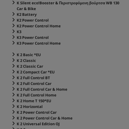
K Silent
eco!Booster
& Περιστρεφόμενη βούρτσα WB 130
Car & Bike
K2 Battery
K2 Power Control
K2 Power Control Home
K3
K3 Power Control
K3 Power Control Home
K 2 Basic *EU
K 2 Classic
K 2 Classic Car
K 2 Compact Car *EU
K 2 Full Control BT
K 2 Full Control Car
K 2 Full Control Car & Home
K 2 Full Control Home
K 2 Home T 150*EU
K 2 Horizontal
K 2 Power Control Car
K 2 Power Control Car & Home
K 2 Universal Edition OJ