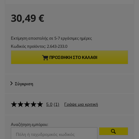
C
30,49 €
u
Εκτίμηση αποστολής σε 5-7 εργάσιμες ημέρες
r
Κωδικός προϊόντος:
2.643-233.0
r
ΠΡΟΣΘΉΚΗ ΣΤΟ ΚΑΛΆΘΙ
e
n
Σύγκριση
t
5.0
(1)
Γράψε μια κριτική
p
r
Αναζήτηση εμπόρου:
o