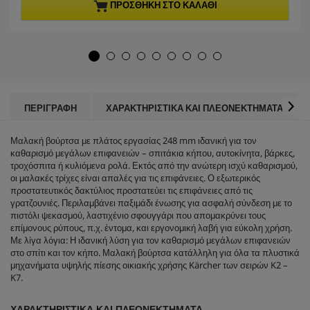
π
p
ΠΡΟΣΘΉΚΗ ΣΤΟ ΚΑΛΆΘΙ
ό
r
5
o
α
d
σ
u
τ
c
έ
t
ρ
p
ι
r
ΠΕΡΙΓΡΑΦΉ
ΧΑΡΑΚΤΗΡΙΣΤΙΚΆ ΚΑΙ ΠΛΕΟΝΕΚΤΉΜΑΤΑ
α
i
.
c
Μαλακή βούρτσα με πλάτος εργασίας 248 mm ιδανική για τον
e
καθαρισμό μεγάλων επιφανειών – σπιτάκια κήπου, αυτοκίνητα, βάρκες,
τροχόσπιτα ή κυλιόμενα ρολά. Εκτός από την ανώτερη ισχύ καθαρισμού,
οι μαλακές τρίχες είναι απαλές για τις επιφάνειες. Ο εξωτερικός
προστατευτικός δακτύλιος προστατεύει τις επιφάνειες από τις
γρατζουνιές. Περιλαμβάνει παξιμάδι ένωσης για ασφαλή σύνδεση με το
πιστόλι ψεκασμού, λαστιχένιο σφουγγάρι που απομακρύνει τους
επίμονους ρύπους, π.χ. έντομα, και εργονομική λαβή για εύκολη χρήση.
Με λίγα λόγια: Η ιδανική λύση για τον καθαρισμό μεγάλων επιφανειών
στο σπίτι και τον κήπο. Μαλακή βούρτσα κατάλληλη για όλα τα πλυστικά
μηχανήματα υψηλής πίεσης οικιακής χρήσης Kärcher των σειρών K2 –
K7.
ΧΑΡΑΚΤΗΡΙΣΤΙΚΆ ΚΑΙ ΠΛΕΟΝΕΚΤΉΜΑΤΑ