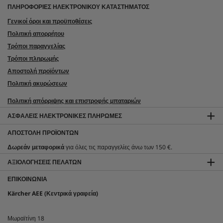
ΠΛΗΡΟΦΟΡΙΕΣ ΗΛΕΚΤΡΟΝΙΚΟΥ ΚΑΤΑΣΤΗΜΑΤΟΣ
Γενικοί όροι και προϋποθέσεις
Πολιτική απορρήτου
Τρόποι παραγγελίας
Τρόποι πληρωμής
Αποστολή προϊόντων
Πολιτική ακυρώσεων
Πολιτική απόρριψης και επιστροφής μπαταριών
ΑΣΦΑΛΕΊΣ ΗΛΕΚΤΡΟΝΙΚΈΣ ΠΛΗΡΩΜΈΣ
ΑΠΟΣΤΟΛΉ ΠΡΟΪΌΝΤΩΝ
Δωρεάν μεταφορικά
για όλες τις παραγγελίες άνω των 150 €.
ΑΞΙΟΛΟΓΉΣΕΙΣ ΠΕΛΑΤΏΝ
ΕΠΙΚΟΙΝΩΝΊΑ
Kärcher AEE (Κεντρικά γραφεία)
Μωραϊτίνη 18