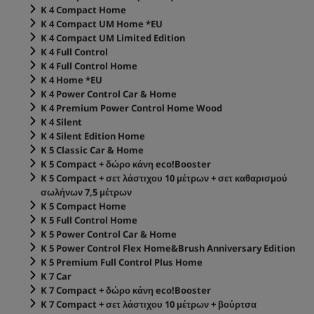
K 4 Compact Home
K 4 Compact UM Home *EU
K 4 Compact UM Limited Edition
K 4 Full Control
K 4 Full Control Home
K 4 Home *EU
K 4 Power Control Car & Home
K 4 Premium Power Control Home Wood
K 4 Silent
K 4 Silent Edition Home
K 5 Classic Car & Home
K 5 Compact + δώρο κάνη
eco!Booster
K 5 Compact + σετ λάστιχου 10 μέτρων + σετ καθαρισμού
σωλήνων 7,5 μέτρων
K 5 Compact Home
K 5 Full Control Home
K 5 Power Control Car & Home
K 5 Power Control Flex Home&Brush Anniversary Edition
K 5 Premium Full Control Plus Home
K 7 Car
K 7 Compact + δώρο κάνη
eco!Booster
K 7 Compact + σετ λάστιχου 10 μέτρων + βούρτσα