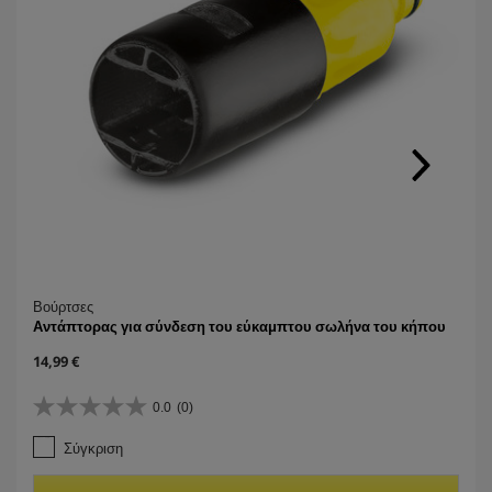
Βούρτσες
Αντάπτορας για σύνδεση του εύκαμπτου σωλήνα του κήπου
C
14,99 €
u
r
0.0
(0)
0
r
.
e
Σύγκριση
0
n
α
t