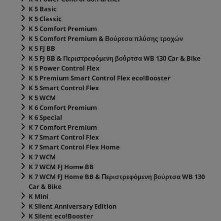
K 5 Basic
K 5 Classic
K 5 Comfort Premium
K 5 Comfort Premium & Βούρτσα πλύσης τροχών
K 5 FJ BB
K 5 FJ BB & Περιστρεφόμενη βούρτσα WB 130 Car & Bike
K 5 Power Control Flex
K 5 Premium Smart Control Flex
eco!Booster
K 5 Smart Control Flex
K 5 WCM
K 6 Comfort Premium
K 6 Special
K 7 Comfort Premium
K 7 Smart Control Flex
K 7 Smart Control Flex Home
K 7 WCM
K 7 WCM FJ Home BB
K 7 WCM FJ Home BB & Περιστρεφόμενη βούρτσα WB 130
Car & Bike
K Mini
K Silent Anniversary Edition
K Silent
eco!Booster