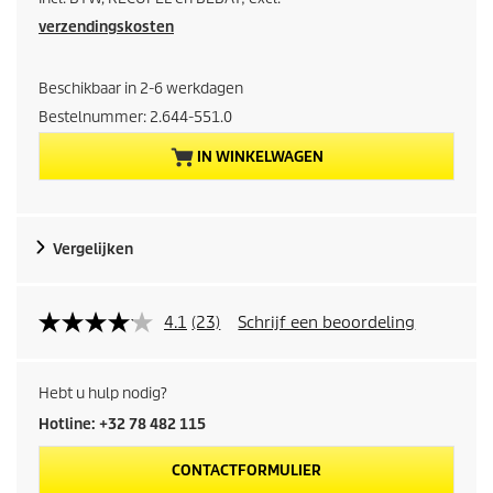
i
verzendingskosten
d
Beschikbaar in 2-6 werkdagen
i
Bestelnummer:
2.644-551.0
IN WINKELWAGEN
g
e
Vergelijken
p
r
4.1
(23)
Schrijf een beoordeling
o
d
Hebt u hulp nodig?
Hotline: +32 78 482 115
u
CONTACTFORMULIER
c