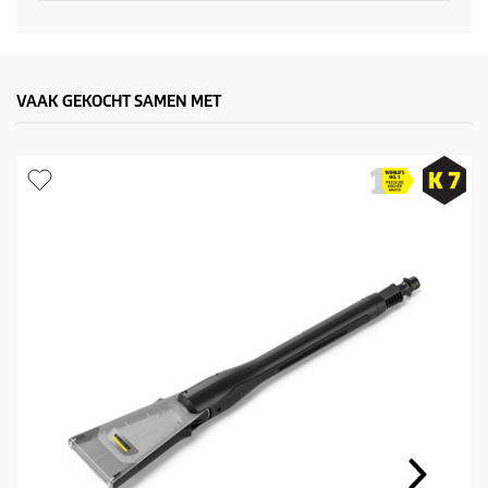
t
p
VAAK GEKOCHT SAMEN MET
r
i
j
s