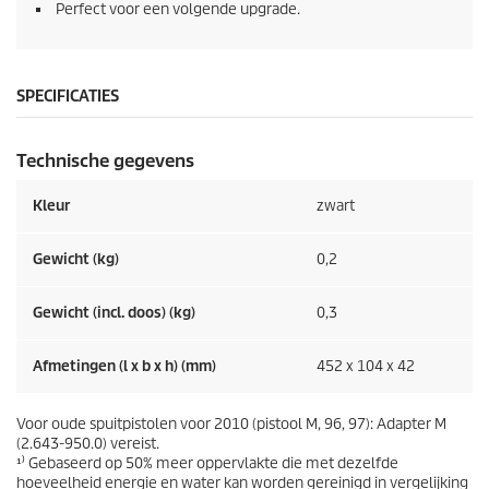
Perfect voor een volgende upgrade.
SPECIFICATIES
Technische gegevens
Kleur
zwart
Gewicht (kg)
0,2
Gewicht (incl. doos) (kg)
0,3
Afmetingen (l x b x h) (mm)
452 x 104 x 42
Voor oude spuitpistolen voor 2010 (pistool M, 96, 97): Adapter M
(2.643-950.0) vereist.
¹⁾ Gebaseerd op 50% meer oppervlakte die met dezelfde
hoeveelheid energie en water kan worden gereinigd in vergelijking