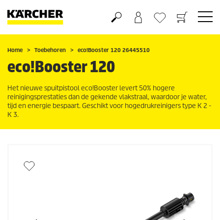
Boodschappenmandje
Verlanglijstje
Home
Toebehoren
eco!Booster
120 26445510
eco!Booster
120
Het nieuwe spuitpistool
eco!Booster
levert 50% hogere
reinigingsprestaties dan de gekende vlakstraal, waardoor je water,
tijd en energie bespaart. Geschikt voor hogedrukreinigers type K 2 -
K 3.