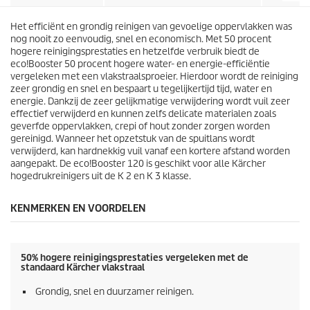
r
i
e
j
n
Het efficiënt en grondig reinigen van gevoelige oppervlakken was
s
.
nog nooit zo eenvoudig, snel en economisch. Met 50 procent
3
hogere reinigingsprestaties en hetzelfde verbruik biedt de
1
eco!Booster
50 procent hogere water- en energie-efficiëntie
b
vergeleken met een vlakstraalsproeier. Hierdoor wordt de reiniging
e
zeer grondig en snel en bespaart u tegelijkertijd tijd, water en
o
energie. Dankzij de zeer gelijkmatige verwijdering wordt vuil zeer
o
effectief verwijderd en kunnen zelfs delicate materialen zoals
r
geverfde oppervlakken, crepi of hout zonder zorgen worden
d
gereinigd. Wanneer het opzetstuk van de spuitlans wordt
e
verwijderd, kan hardnekkig vuil vanaf een kortere afstand worden
l
aangepakt. De
eco!Booster
120 is geschikt voor alle Kärcher
i
hogedrukreinigers uit de K 2 en K 3 klasse.
n
g
KENMERKEN EN VOORDELEN
e
n
50% hogere reinigingsprestaties vergeleken met de
standaard Kärcher vlakstraal
Grondig, snel en duurzamer reinigen.