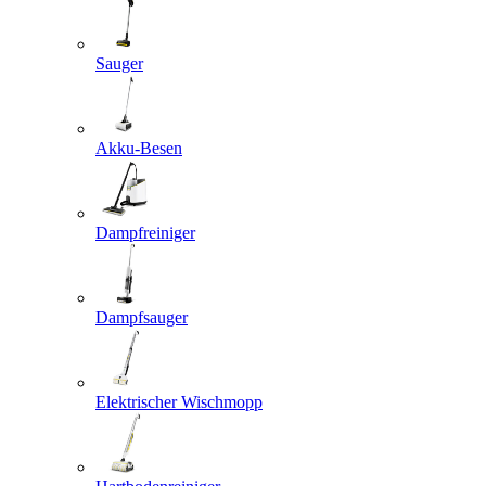
Sauger
Akku-Besen
Dampfreiniger
Dampfsauger
Elektrischer Wischmopp