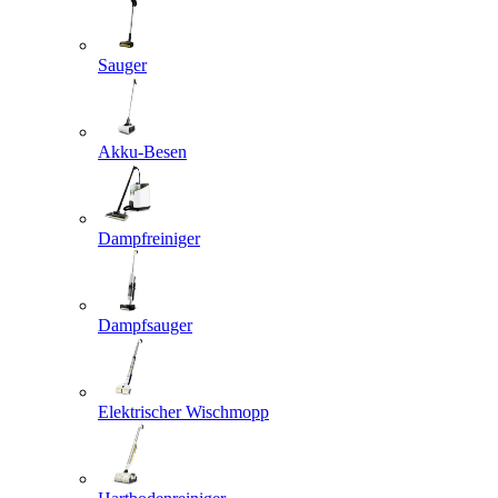
Sauger
Akku-Besen
Dampfreiniger
Dampfsauger
Elektrischer Wischmopp