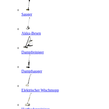
Sauger
Akku-Besen
Dampfreiniger
Dampfsauger
Elektrischer Wischmopp