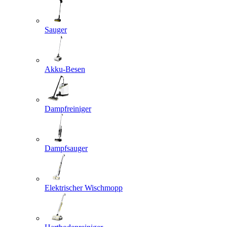
Sauger
Akku-Besen
Dampfreiniger
Dampfsauger
Elektrischer Wischmopp