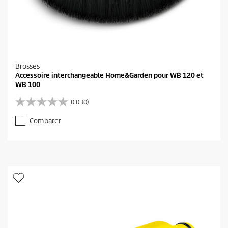
Brosses
Accessoire interchangeable Home&Garden pour WB 120 et
WB 100
0.0
(0)
0
.
Comparer
0
s
u
r
5
é
t
o
i
l
e
s