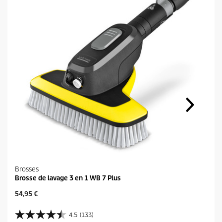
Brosses
Brosse de lavage 3 en 1 WB 7 Plus
P
54,95 €
r
i
4.5
(133)
4
x