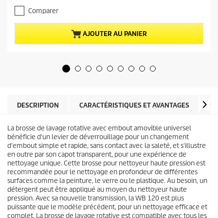
.
a
Comparer
5
c
s
t
u
u
AJOUTER AU PANIER
r
e
5
l
é
d
t
u
o
p
i
r
l
o
e
d
DESCRIPTION
CARACTÉRISTIQUES ET AVANTAGES
SP
s
u
.
i
1
La brosse de lavage rotative avec embout amovible universel
t
3
bénéficie d'un levier de déverrouillage pour un changement
3
d'embout simple et rapide, sans contact avec la saleté, et s'illustre
a
en outre par son capot transparent, pour une expérience de
v
nettoyage unique. Cette brosse pour nettoyeur haute pression est
i
recommandée pour le nettoyage en profondeur de différentes
s
surfaces comme la peinture, le verre ou le plastique. Au besoin, un
détergent peut être appliqué au moyen du nettoyeur haute
pression. Avec sa nouvelle transmission, la WB 120 est plus
puissante que le modèle précédent, pour un nettoyage efficace et
complet. La brosse de lavage rotative est compatible avec tous les