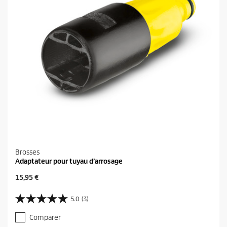
.
Brosses
Adaptateur pour tuyau d’arrosage
P
15,95 €
r
i
5.0
(3)
5
x
.
a
Comparer
0
c