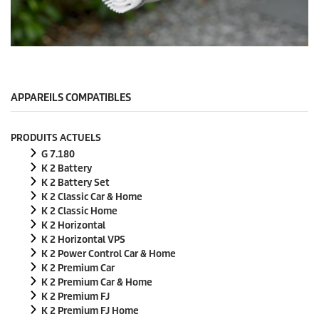
0
s
e
c
o
APPAREILS COMPATIBLES
n
d
e
PRODUITS ACTUELS
s
s
G 7.180
u
K 2 Battery
r
K 2 Battery Set
0
K 2 Classic Car & Home
s
e
K 2 Classic Home
c
K 2 Horizontal
o
K 2 Horizontal VPS
n
K 2 Power Control Car & Home
d
e
K 2 Premium Car
s
K 2 Premium Car & Home
K 2 Premium FJ
K 2 Premium FJ Home