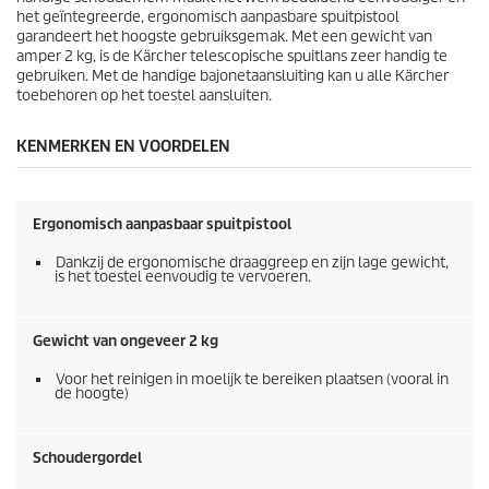
1
het geïntegreerde, ergonomisch aanpasbare spuitpistool
b
garandeert het hoogste gebruiksgemak. Met een gewicht van
e
amper 2 kg, is de Kärcher telescopische spuitlans zeer handig te
o
gebruiken. Met de handige bajonetaansluiting kan u alle Kärcher
o
toebehoren op het toestel aansluiten.
r
d
KENMERKEN EN VOORDELEN
e
l
i
n
Ergonomisch aanpasbaar spuitpistool
g
e
Dankzij de ergonomische draaggreep en zijn lage gewicht,
n
is het toestel eenvoudig te vervoeren.
Gewicht van ongeveer 2 kg
Voor het reinigen in moelijk te bereiken plaatsen (vooral in
de hoogte)
Schoudergordel