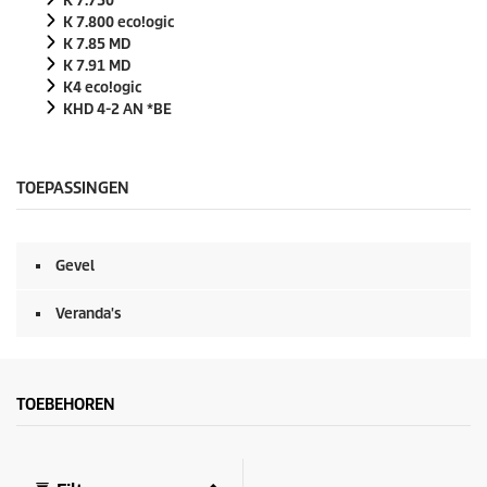
K 7.750
K 7.800
eco!ogic
K 7.85 MD
K 7.91 MD
K4
eco!ogic
KHD 4-2 AN *BE
TOEPASSINGEN
Gevel
Veranda's
TOEBEHOREN