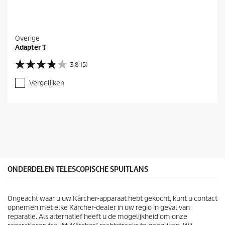
Overige
Adapter T
3.8
(5)
3
.
Vergelijken
8
v
a
n
d
e
5
s
t
e
ONDERDELEN TELESCOPISCHE SPUITLANS
r
r
e
Ongeacht waar u uw Kärcher-apparaat hebt gekocht, kunt u contact
n
opnemen met elke Kärcher-dealer in uw regio in geval van
.
reparatie. Als alternatief heeft u de mogelijkheid om onze
5