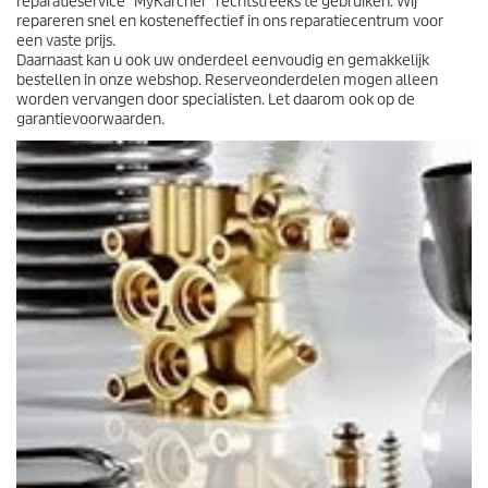
reparatieservice "MyKärcher" rechtstreeks te gebruiken. Wij
b
repareren snel en kosteneffectief in ons reparatiecentrum voor
e
een vaste prijs.
o
Daarnaast kan u ook uw onderdeel eenvoudig en gemakkelijk
o
bestellen in onze webshop. Reserveonderdelen mogen alleen
r
worden vervangen door specialisten. Let daarom ook op de
d
garantievoorwaarden.
e
l
i
n
g
e
n