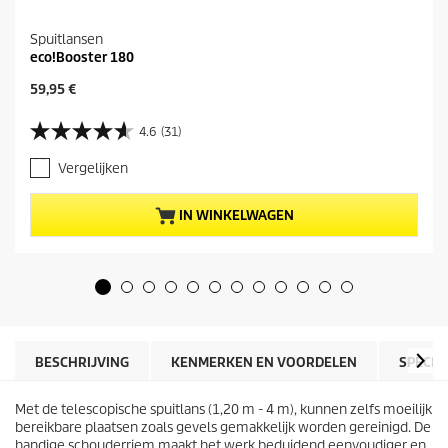
Spuitlansen
eco!Booster 180
H
59,95 €
u
i
4.6
(31)
4
d
.
i
Vergelijken
6
g
v
e
a
p
IN WINKELWAGEN
n
r
d
o
e
d
5
u
s
c
t
t
e
p
r
r
BESCHRIJVING
KENMERKEN EN VOORDELEN
SPECIF
r
i
e
j
n
Met de telescopische spuitlans (1,20 m - 4 m), kunnen zelfs moeilijk
s
.
bereikbare plaatsen zoals gevels gemakkelijk worden gereinigd. De
3
handige schouderriem maakt het werk beduidend eenvoudiger en