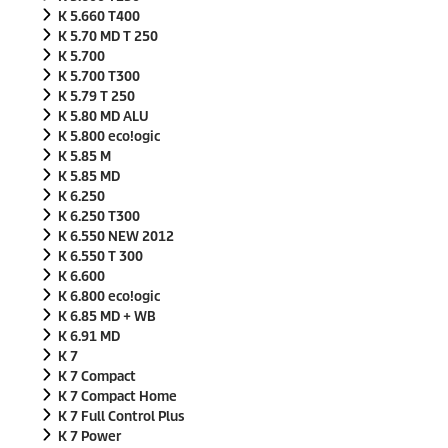
K 5.660 T400
K 5.70 MD T 250
K 5.700
K 5.700 T300
K 5.79 T 250
K 5.80 MD ALU
K 5.800
eco!ogic
K 5.85 M
K 5.85 MD
K 6.250
K 6.250 T300
K 6.550 NEW 2012
K 6.550 T 300
K 6.600
K 6.800
eco!ogic
K 6.85 MD + WB
K 6.91 MD
K 7
K 7 Compact
K 7 Compact Home
K 7 Full Control Plus
K 7 Power