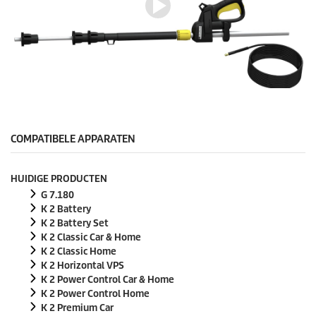
n
v
a
n
0
s
e
c
0
o
s
n
e
d
c
e
o
COMPATIBELE APPARATEN
n
n
d
e
HUIDIGE PRODUCTEN
n
v
G 7.180
a
K 2 Battery
n
K 2 Battery Set
0
K 2 Classic Car & Home
s
e
K 2 Classic Home
c
K 2 Horizontal VPS
o
K 2 Power Control Car & Home
n
K 2 Power Control Home
d
e
K 2 Premium Car