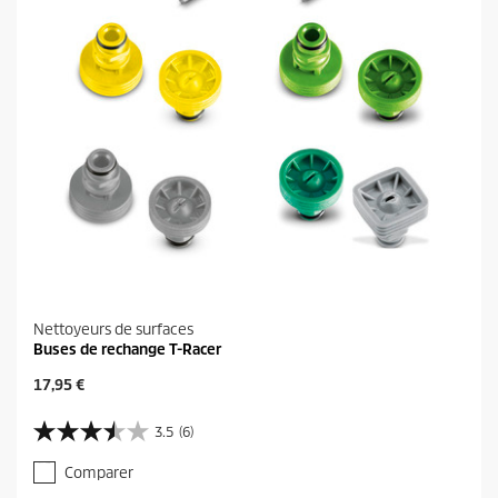
Nettoyeurs de surfaces
Buses de rechange T-Racer
P
17,95 €
r
i
3.5
(6)
3
x
.
a
Comparer
5
c