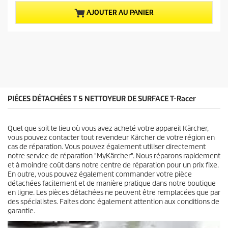
s
t
u
u
AJOUTER AU PANIER
r
e
5
l
é
d
t
u
o
p
i
r
l
o
e
d
s
u
PIÉCES DÉTACHÉES T 5 NETTOYEUR DE SURFACE
T-Racer
.
i
6
t
a
Quel que soit le lieu où vous avez acheté votre appareil Kärcher,
v
vous pouvez contacter tout revendeur Kärcher de votre région en
i
cas de réparation. Vous pouvez également utiliser directement
s
notre service de réparation "MyKärcher". Nous réparons rapidement
et à moindre coût dans notre centre de réparation pour un prix fixe.
En outre, vous pouvez également commander votre pièce
détachées facilement et de manière pratique dans notre boutique
en ligne. Les pièces détachées ne peuvent être remplacées que par
des spécialistes. Faites donc également attention aux conditions de
garantie.