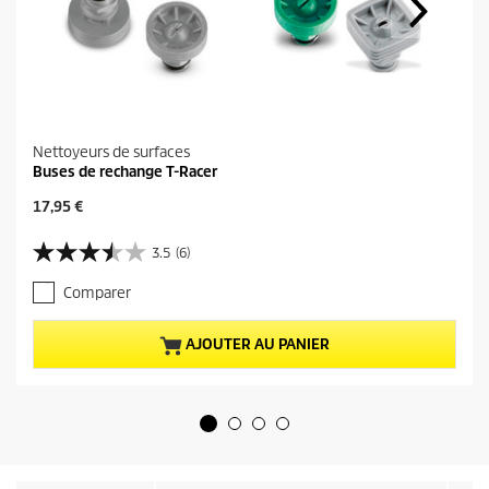
Nettoyeurs de surfaces
Buses de rechange T-Racer
P
17,95 €
r
i
3.5
(6)
3
x
.
a
Comparer
5
c
s
t
u
u
AJOUTER AU PANIER
r
e
5
l
é
d
t
u
o
p
i
r
l
o