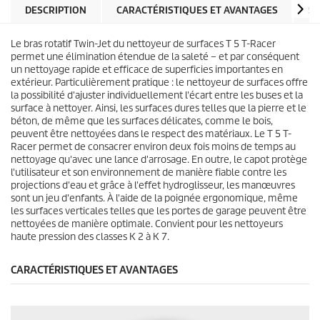
e
d
DESCRIPTION
CARACTÉRISTIQUES ET AVANTAGES
SP
s
u
.
i
6
Le bras rotatif Twin-Jet du nettoyeur de surfaces T 5
T-Racer
t
a
permet une élimination étendue de la saleté – et par conséquent
v
un nettoyage rapide et efficace de superficies importantes en
i
extérieur. Particulièrement pratique : le nettoyeur de surfaces offre
s
la possibilité d'ajuster individuellement l'écart entre les buses et la
surface à nettoyer. Ainsi, les surfaces dures telles que la pierre et le
béton, de même que les surfaces délicates, comme le bois,
peuvent être nettoyées dans le respect des matériaux. Le T 5
T-
Racer
permet de consacrer environ deux fois moins de temps au
nettoyage qu'avec une lance d'arrosage. En outre, le capot protège
l'utilisateur et son environnement de manière fiable contre les
projections d'eau et grâce à l'effet hydroglisseur, les manœuvres
sont un jeu d'enfants. À l'aide de la poignée ergonomique, même
les surfaces verticales telles que les portes de garage peuvent être
nettoyées de manière optimale. Convient pour les nettoyeurs
haute pression des classes K 2 à K 7.
CARACTÉRISTIQUES ET AVANTAGES