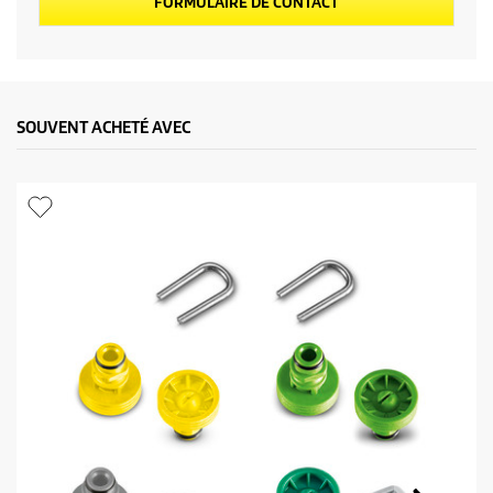
FORMULAIRE DE CONTACT
p
r
o
SOUVENT ACHETÉ AVEC
d
u
i
t