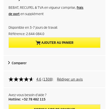
r
BEBAT, RECUPEL & TVA en vigueur comprise,
frais
i
de port
en supplément
x
Disponible en 3-7 jours de travail
a
Référence:
2.644-084.0
AJOUTER AU PANIER
c
t
Comparer
u
e
4.6
(1308)
Rédiger un avis
l
d
Avez-vous besoin d'aide ?
Hotline: +32 78 482 115
u