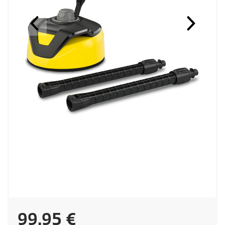
P
99,95 €