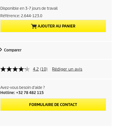
x
Disponible en 3-7 jours de travail
a
Référence:
2.644-123.0
AJOUTER AU PANIER
c
t
Comparer
u
e
4.2
(10)
Rédiger un avis
l
d
Avez-vous besoin d'aide ?
Hotline: +32 78 482 115
u
FORMULAIRE DE CONTACT
p
r