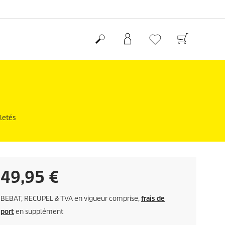
letés
P
49,95 €
r
BEBAT, RECUPEL & TVA en vigueur comprise,
frais de
i
port
en supplément