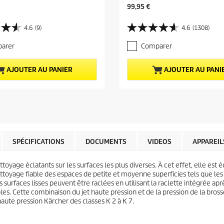
P
99,95 €
r
i
4.6
(9)
4.6
(1308)
4
x
.
a
arer
Comparer
6
c
s
t
u
u
AJOUTER AU PANIER
AJOUTER AU PANI
r
e
5
l
é
d
t
u
o
p
i
r
l
o
e
d
SPÉCIFICATIONS
DOCUMENTS
VIDEOS
APPAREIL
s
u
.
i
toyage éclatants sur les surfaces les plus diverses. À cet effet, elle es
1
t
ettoyage fiable des espaces de petite et moyenne superficies tels que les es
3
s surfaces lisses peuvent être raclées en utilisant la raclette intégrée ap
0
s. Cette combinaison du jet haute pression et de la pression de la bross
8
haute pression Kärcher des classes K 2 à K 7.
a
v
i