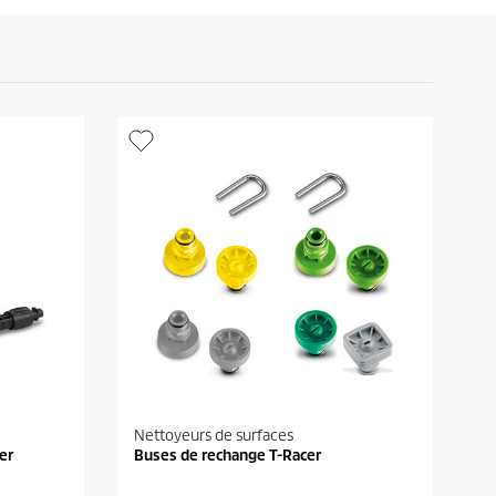
o
d
u
i
t
Nettoyeurs de surfaces
er
Buses de rechange T-Racer