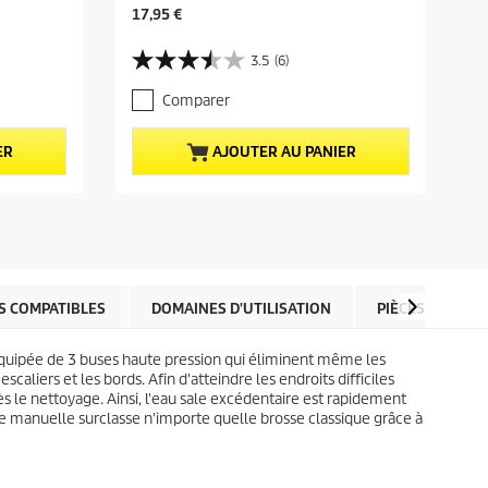
P
17,95 €
r
i
3.5
(6)
3
x
.
a
Comparer
5
c
s
t
u
u
ER
AJOUTER AU PANIER
r
e
5
l
é
d
t
u
o
p
i
r
l
o
e
d
S COMPATIBLES
DOMAINES D'UTILISATION
PIÈCES DÉTACH
s
u
.
i
t équipée de 3 buses haute pression qui éliminent même les
6
t
caliers et les bords. Afin d'atteindre les endroits difficiles
a
rès le nettoyage. Ainsi, l'eau sale excédentaire est rapidement
v
e manuelle surclasse n'importe quelle brosse classique grâce à
i
s