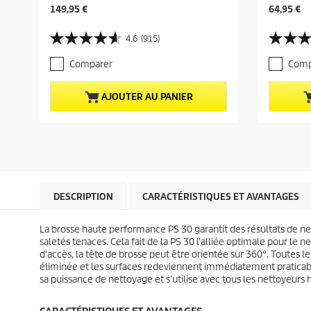
P
P
149,95 €
64,95 €
r
r
i
i
4.6
(915)
4
4
x
x
.
.
a
a
Comparer
Comp
6
6
c
c
s
s
t
t
u
u
u
u
AJOUTER AU PANIER
r
r
e
e
5
5
l
l
é
é
d
d
t
t
u
u
o
o
p
p
i
i
r
r
l
l
o
o
e
e
d
d
DESCRIPTION
CARACTÉRISTIQUES ET AVANTAGES
s
s
u
u
.
.
i
i
La brosse haute performance PS 30 garantit des résultats de net
9
9
t
t
saletés tenaces. Cela fait de la PS 30 l'alliée optimale pour le n
1
a
d'accès, la tête de brosse peut être orientée sur 360°. Toutes le
5
v
éliminée et les surfaces redeviennent immédiatement praticable
a
i
sa puissance de nettoyage et s'utilise avec tous les nettoyeurs 
v
s
i
s