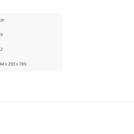
oir
,9
,2
44 x 293 x 769