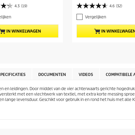
i
4.3
(19)
4.6
(32)
4
d
.
i
lijken
Vergelijken
6
g
v
e
a
p
IN WINKELWAGEN
IN WINKELWAGE
n
r
d
o
e
d
5
u
s
c
t
t
e
p
r
r
SPECIFICATIES
DOCUMENTEN
VIDEOS
COMPATIBELE 
r
i
e
j
zen en leidingen. Door middel van de vier achterwaarts gerichte hogedru
n
s
versterkt met een vlechtwerk van textiel, met extra korte messing sproei
.
 lange levensduur. Geschikt voor gebruik in en rond het huis met alle Kä
3
2
b
e
o
o
r