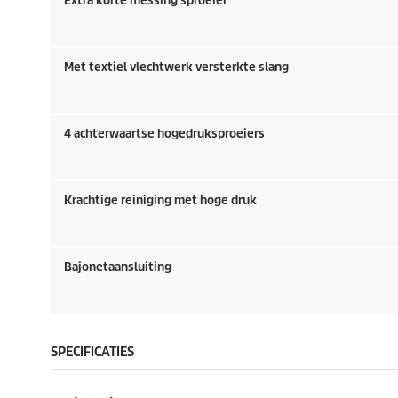
Extra korte messing sproeier
d
d
e
e
l
l
i
i
Met textiel vlechtwerk versterkte slang
n
n
g
g
e
e
n
n
4 achterwaartse hogedruksproeiers
Krachtige reiniging met hoge druk
Bajonetaansluiting
SPECIFICATIES