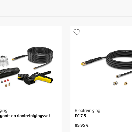
iging
Rioolreiniging
goot- en rioolreinigingsset
PC 7.5
H
89,95 €
u