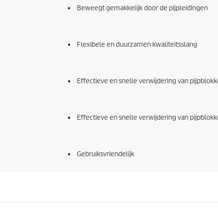
d
Beweegt gemakkelijk door de pijpleidingen
e
l
i
n
Flexibele en duurzamen kwaliteitsslang
g
e
n
Effectieve en snelle verwijdering van pijpblok
Effectieve en snelle verwijdering van pijpblok
Gebruiksvriendelijk