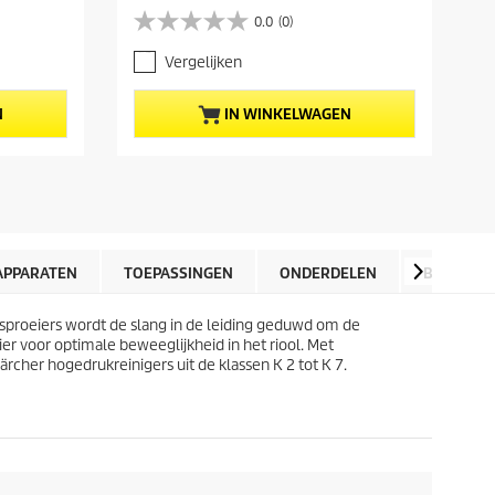
i
0.0
(0)
0
d
.
i
Vergelijken
0
g
v
e
a
p
N
IN WINKELWAGEN
n
r
d
o
e
d
5
u
s
c
t
t
e
p
r
r
APPARATEN
TOEPASSINGEN
ONDERDELEN
BEOORDE
r
i
e
j
ksproeiers wordt de slang in de leiding geduwd om de
n
s
er voor optimale beweeglijkheid in het riool. Met
.
rcher hogedrukreinigers uit de klassen K 2 tot K 7.