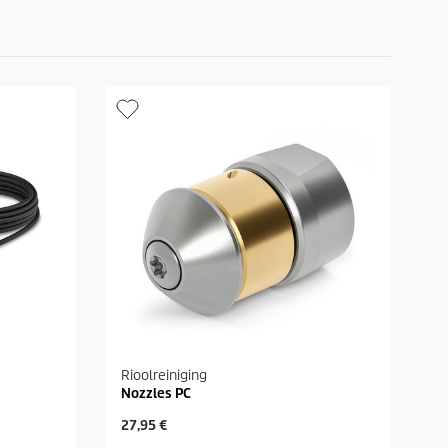
Rioolreiniging
Nozzles PC
H
27,95 €
u