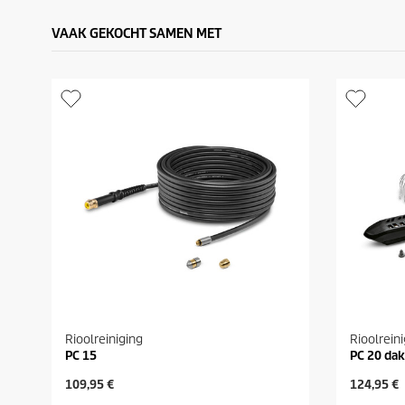
VAAK GEKOCHT SAMEN MET
Rioolreiniging
Rioolrein
PC 15
PC 20 dak
H
H
109,95 €
124,95 €
u
u