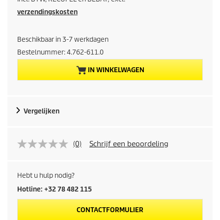
i
verzendingskosten
d
Beschikbaar in 3-7 werkdagen
i
Bestelnummer:
4.762-611.0
IN WINKELWAGEN
g
e
Vergelijken
p
r
(0)
Schrijf een beoordeling
o
d
Hebt u hulp nodig?
Hotline: +32 78 482 115
u
CONTACTFORMULIER
c