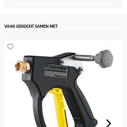
t
p
VAAK GEKOCHT SAMEN MET
r
i
j
s