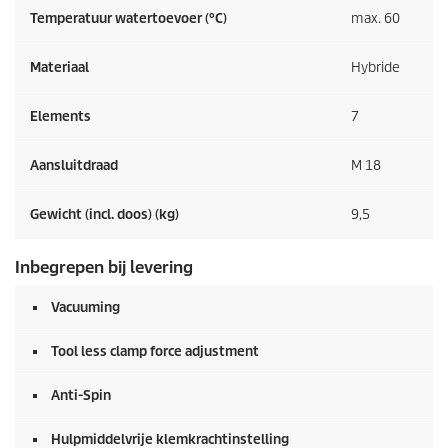
Temperatuur watertoevoer (°C)
max. 60
Materiaal
Hybride
Elements
7
Aansluitdraad
M 18
Gewicht (incl. doos) (kg)
9,5
Inbegrepen bij levering
Vacuuming
Tool less clamp force adjustment
Anti-Spin
Hulpmiddelvrije klemkrachtinstelling