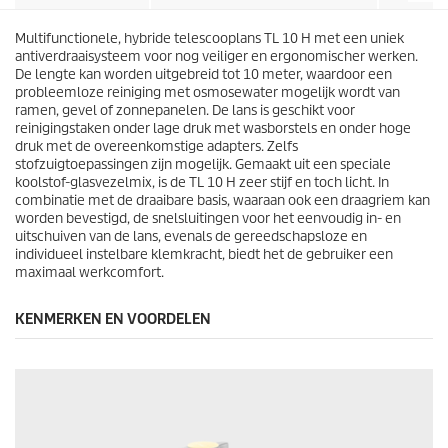
r
i
e
j
n
Multifunctionele, hybride telescooplans TL 10 H met een uniek
s
.
antiverdraaisysteem voor nog veiliger en ergonomischer werken.
De lengte kan worden uitgebreid tot 10 meter, waardoor een
probleemloze reiniging met osmosewater mogelijk wordt van
ramen, gevel of zonnepanelen. De lans is geschikt voor
reinigingstaken onder lage druk met wasborstels en onder hoge
druk met de overeenkomstige adapters. Zelfs
stofzuigtoepassingen zijn mogelijk. Gemaakt uit een speciale
koolstof-glasvezelmix, is de TL 10 H zeer stijf en toch licht. In
combinatie met de draaibare basis, waaraan ook een draagriem kan
worden bevestigd, de snelsluitingen voor het eenvoudig in- en
uitschuiven van de lans, evenals de gereedschapsloze en
individueel instelbare klemkracht, biedt het de gebruiker een
maximaal werkcomfort.
KENMERKEN EN VOORDELEN