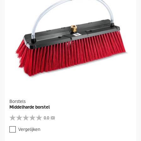
r
e
n
.
Borstels
Middelharde borstel
0.0
(0)
0
.
Vergelijken
0
v