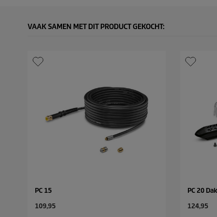
VAAK SAMEN MET DIT PRODUCT GEKOCHT:
PC 15
PC 20 Da
C
C
109,95
124,95
u
u