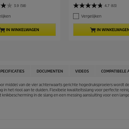
r
3.9
(58)
4.7
(63)
4
r
.
e
lijken
Vergelijken
7
n
v
t
a
p
IN WINKELWAGEN
IN WINKELWAGE
n
r
d
o
e
d
5
u
s
c
t
t
e
p
r
r
SPECIFICATIES
DOCUMENTEN
VIDEOS
COMPATIBELE 
r
i
e
c
oor middel van de vier achterwaarts gerichte hogedruksproeiers wordt de
n
e
 het riool aan te duiden. Flexibele kwaliteitsslang voor perfecte reinig
.
t knikbescherming in de slang en een messing aansluiting voor een lange
6
3
b
e
o
o
r