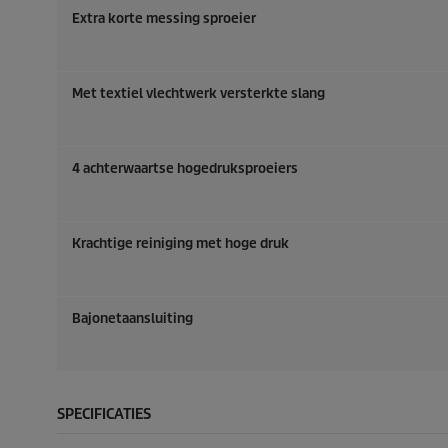
d
d
Extra korte messing sproeier
e
e
l
l
i
i
n
n
Met textiel vlechtwerk versterkte slang
g
g
e
e
n
n
4 achterwaartse hogedruksproeiers
Krachtige reiniging met hoge druk
Bajonetaansluiting
SPECIFICATIES