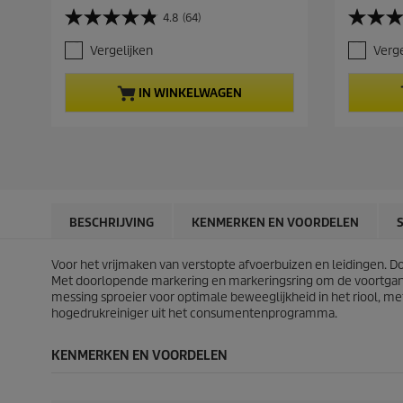
r
r
4.8
(64)
4
3
r
r
.
.
e
e
Vergelijken
Verge
8
9
n
n
v
v
t
t
a
a
p
p
IN WINKELWAGEN
n
n
r
r
d
d
o
o
e
e
d
d
5
5
u
u
s
s
c
c
t
t
t
t
e
e
p
p
r
r
r
r
BESCHRIJVING
KENMERKEN EN VOORDELEN
r
r
i
i
e
e
c
c
Voor het vrijmaken van verstopte afvoerbuizen en leidingen. D
n
n
e
e
Met doorlopende markering en markeringsring om de voortgang in
.
.
messing sproeier voor optimale beweeglijkheid in het riool, me
6
5
hogedrukreiniger uit het consumentenprogramma.
4
8
b
b
e
e
KENMERKEN EN VOORDELEN
o
o
o
o
r
r