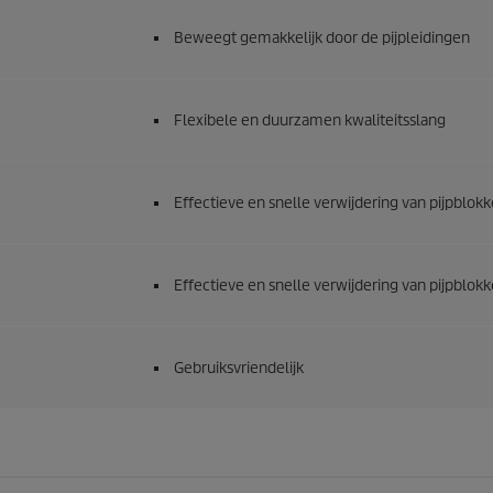
d
e
Beweegt gemakkelijk door de pijpleidingen
l
i
n
g
Flexibele en duurzamen kwaliteitsslang
e
n
Effectieve en snelle verwijdering van pijpblok
Effectieve en snelle verwijdering van pijpblok
Gebruiksvriendelijk