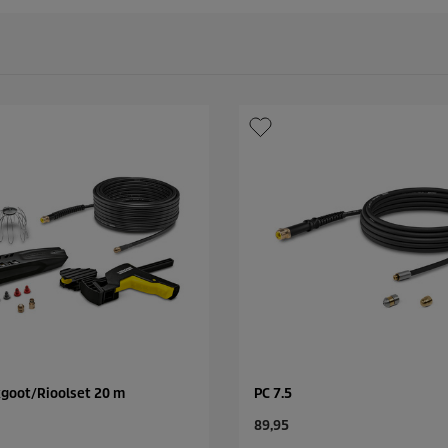
kgoot/Rioolset 20 m
PC 7.5
C
89,95
u